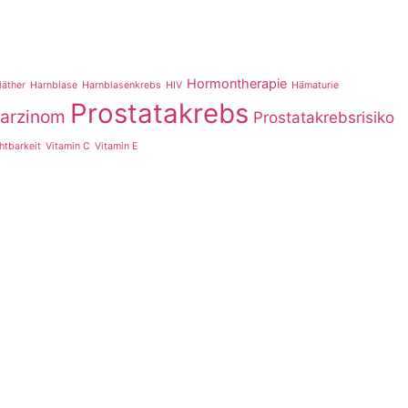
Hormontherapie
läther
Harnblase
Harnblasenkrebs
HIV
Hämaturie
Prostatakrebs
karzinom
Prostatakrebsrisiko
htbarkeit
Vitamin C
Vitamin E