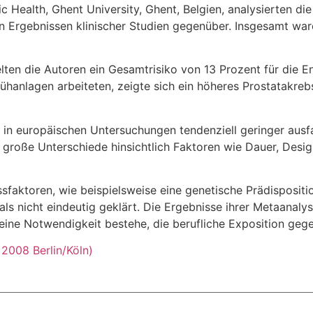
 Health, Ghent University, Ghent, Belgien, analysierten di
den Ergebnissen klinischer Studien gegenüber. Insgesamt w
lten die Autoren ein Gesamtrisiko von 13 Prozent für die E
ühanlagen arbeiteten, zeigte sich ein höheres Prostatakreb
te in europäischen Untersuchungen tendenziell geringer aus
 große Unterschiede hinsichtlich Faktoren wie Dauer, Desig
faktoren, wie beispielsweise eine genetische Prädispositio
 als nicht eindeutig geklärt. Die Ergebnisse ihrer Metaanal
ine Notwendigkeit bestehe, die berufliche Exposition gege
 2008 Berlin/Köln)