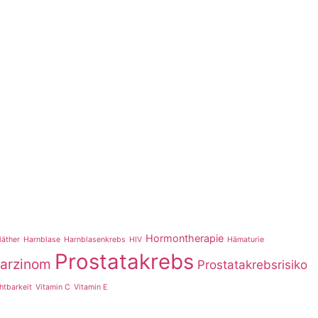
Hormontherapie
läther
Harnblase
Harnblasenkrebs
HIV
Hämaturie
Prostatakrebs
karzinom
Prostatakrebsrisiko
htbarkeit
Vitamin C
Vitamin E