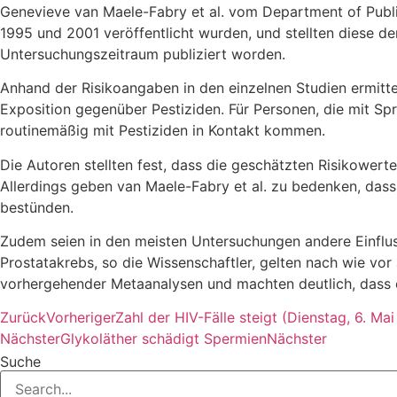
Genevieve van Maele-Fabry et al. vom Department of Public
1995 und 2001 veröffentlicht wurden, und stellten diese 
Untersuchungszeitraum publiziert worden.
Anhand der Risikoangaben in den einzelnen Studien ermitte
Exposition gegenüber Pestiziden. Für Personen, die mit Spr
routinemäßig mit Pestiziden in Kontakt kommen.
Die Autoren stellten fest, dass die geschätzten Risikower
Allerdings geben van Maele-Fabry et al. zu bedenken, dass
bestünden.
Zudem seien in den meisten Untersuchungen andere Einfluss
Prostatakrebs, so die Wissenschaftler, gelten nach wie vor
vorhergehender Metaanalysen und machten deutlich, dass e
Zurück
Vorheriger
Zahl der HIV-Fälle steigt (Dienstag, 6. Mai
Nächster
Glykoläther schädigt Spermien
Nächster
Suche