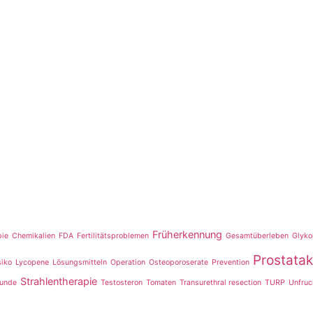
Früherkennung
pie
Chemikalien
FDA
Fertilitätsproblemen
Gesamtüberleben
Glyko
Prostata
siko
Lycopene
Lösungsmitteln
Operation
Osteoporoserate
Prevention
Strahlentherapie
tunde
Testosteron
Tomaten
Transurethral resection
TURP
Unfruc