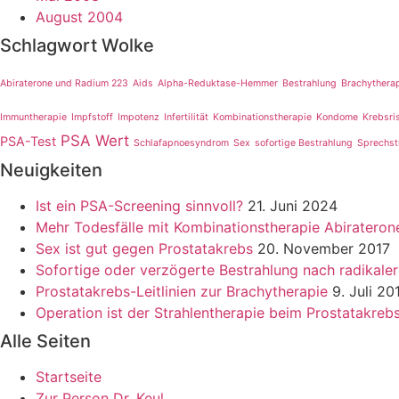
August 2004
Schlagwort Wolke
Abiraterone und Radium 223
Aids
Alpha-Reduktase-Hemmer
Bestrahlung
Brachythera
Immuntherapie
Impfstoff
Impotenz
Infertilität
Kombinationstherapie
Kondome
Krebsri
PSA Wert
PSA-Test
Schlafapnoesyndrom
Sex
sofortige Bestrahlung
Sprechs
Neuigkeiten
Ist ein PSA-Screening sinnvoll?
21. Juni 2024
Mehr Todesfälle mit Kombinationstherapie Abiratero
Sex ist gut gegen Prostatakrebs
20. November 2017
Sofortige oder verzögerte Bestrahlung nach radikale
Prostatakrebs-Leitlinien zur Brachytherapie
9. Juli 20
Operation ist der Strahlentherapie beim Prostatakreb
Alle Seiten
Startseite
Zur Person Dr. Keul