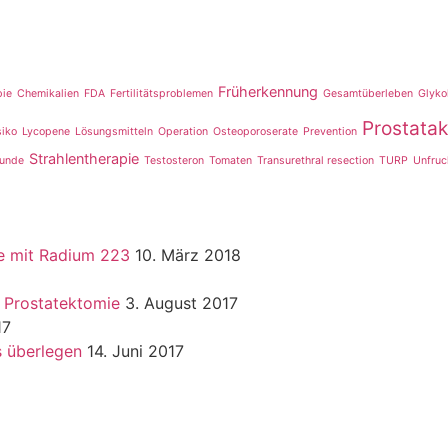
Früherkennung
pie
Chemikalien
FDA
Fertilitätsproblemen
Gesamtüberleben
Glyko
Prostata
siko
Lycopene
Lösungsmitteln
Operation
Osteoporoserate
Prevention
Strahlentherapie
tunde
Testosteron
Tomaten
Transurethral resection
TURP
Unfruc
ne mit Radium 223
10. März 2018
r Prostatektomie
3. August 2017
17
s überlegen
14. Juni 2017