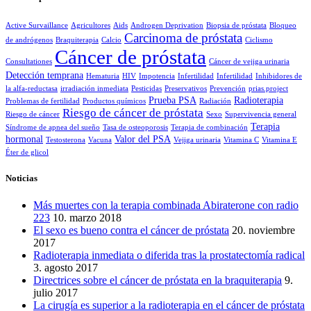
Active Survaillance
Agricultores
Aids
Androgen Deprivation
Biopsia de próstata
Bloqueo
Carcinoma de próstata
de andrógenos
Braquiterapia
Calcio
Ciclismo
Cáncer de próstata
Consultationes
Cáncer de vejiga urinaria
Detección temprana
Hematuria
HIV
Impotencia
Infertilidad
Infertilidad
Inhibidores de
la alfa-reductasa
irradiación inmediata
Pesticidas
Preservativos
Prevención
prias.project
Prueba PSA
Radioterapia
Problemas de fertilidad
Productos químicos
Radiación
Riesgo de cáncer de próstata
Riesgo de cáncer
Sexo
Supervivencia general
Terapia
Síndrome de apnea del sueño
Tasa de osteoporosis
Terapia de combinación
hormonal
Valor del PSA
Testosterona
Vacuna
Vejiga urinaria
Vitamina C
Vitamina E
Éter de glicol
Noticias
Más muertes con la terapia combinada Abiraterone con radio
223
10. marzo 2018
El sexo es bueno contra el cáncer de próstata
20. noviembre
2017
Radioterapia inmediata o diferida tras la prostatectomía radical
3. agosto 2017
Directrices sobre el cáncer de próstata en la braquiterapia
9.
julio 2017
La cirugía es superior a la radioterapia en el cáncer de próstata