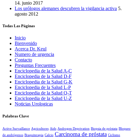
14. junio 2017
Los urólogos alemanes descubren la vigilancia activa
5.
agosto 2012
Todas Las Páginas
Inicio
Bienvenido
Acerca Dr. Keul
Numero de urgencia
Contacto
Preguntas Frecuentes
Enciclopedia de la Salud A-C
Enciclopedia de la Salud D-F
Enciclopedia de la Salud G-K
Enciclopedia de la Salud L-P
Enciclopedia de la Salud Q-T
Enciclopedia de la Salud U-Z
Noticias Urologicas
Palabras Clave
Active Survaillance
Agricultores
Aids
Androgen Deprivation
Biopsia de próstata
Bloqueo
Carcinoma de próstata
de andrógenos
Braquiterapia
Calcio
Ciclismo