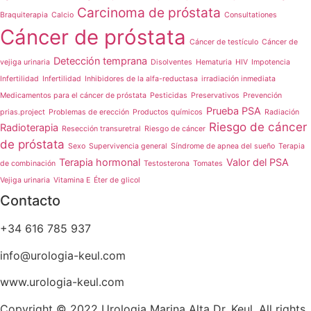
Carcinoma de próstata
Braquiterapia
Calcio
Consultationes
Cáncer de próstata
Cáncer de testículo
Cáncer de
Detección temprana
vejiga urinaria
Disolventes
Hematuria
HIV
Impotencia
Infertilidad
Infertilidad
Inhibidores de la alfa-reductasa
irradiación inmediata
Medicamentos para el cáncer de próstata
Pesticidas
Preservativos
Prevención
Prueba PSA
prias.project
Problemas de erección
Productos químicos
Radiación
Riesgo de cáncer
Radioterapia
Resección transuretral
Riesgo de cáncer
de próstata
Sexo
Supervivencia general
Síndrome de apnea del sueño
Terapia
Terapia hormonal
Valor del PSA
de combinación
Testosterona
Tomates
Vejiga urinaria
Vitamina E
Éter de glicol
Contacto
+34 616 785 937
info@urologia-keul.com
www.urologia-keul.com
Copyright © 2022 Urologia Marina Alta Dr. Keul. All rights