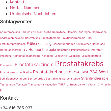
Kontakt
Notfall Nummer
Urologische Nachrichten
Schlagwörter
Abiraterone und Radium 223
Aids
Alpha-Reduktase-Hemmer
Androgen-Deprivation
Androgenblockade
Bestrahlung
Brachytherapie
Erektionsprobleme
FDA
Früherkennung
Fertilitätsproblemen
Gesamtüberleben
Glykoläther
Harnblase
Hormontherapie
Harnblasenkrebs
HIV
Hämaturie
Immuntherapie
Impfstoff
Impotenz
Kombinationstherapie
Kondome
Landwirte
Lycopene
Lösungsmitteln
Prostatakrebs
Prostatakarzinom
Prevention
Prostatakrebsrisiko
PSA Wert
PSA-Test
Prostatakrebsmedikation
Strahlentherapie
Schlafapnoesyndrom
Sex
sofortige Bestrahlung
Sprechstunde
Testosteron
Tomaten
Transurethral resection
TURP
Unfruchtbarkeit
Vitamin C
Vitamin
E
Kontakt
+34 616 785 937