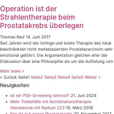
Operation ist der
Strahlentherapie beim
Prostatakrebs überlegen
Thomas Keul
14. Juni 2017
Seit Jahren wird die richtige und beste Therapie des lokal
beschränkten nicht metastasiertem Prostatacarcinom sehr
emotional geführt. Die Argumentation gleichen eher der
Diskussion über eine Philosophie als um die Auflistung von
Mehr lesen »
« Zurück
Seite
1
Seite
2
Seite
3
Seite
4
Seite
5
Weiter »
Neuigkeiten
Ist ein PSA-Screening sinnvoll?
21. Juni 2024
Mehr Todesfälle mit Kombinationstherapie
Abiraterone mit Radium 223
10. März 2018
Sex ist gut gegen Prostatakrebs
20. November 2017