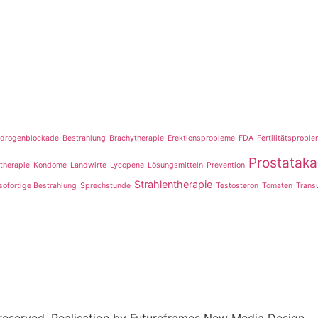
drogenblockade
Bestrahlung
Brachytherapie
Erektionsprobleme
FDA
Fertilitätsprobl
Prostatak
therapie
Kondome
Landwirte
Lycopene
Lösungsmitteln
Prevention
Strahlentherapie
sofortige Bestrahlung
Sprechstunde
Testosteron
Tomaten
Transu
s reserved. Realisation by Futureframes New Media Design