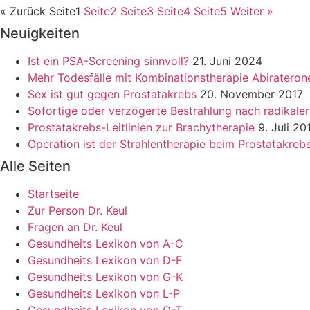
« Zurück
Seite
1
Seite
2
Seite
3
Seite
4
Seite
5
Weiter »
Neuigkeiten
Ist ein PSA-Screening sinnvoll?
21. Juni 2024
Mehr Todesfälle mit Kombinationstherapie Abiratero
Sex ist gut gegen Prostatakrebs
20. November 2017
Sofortige oder verzögerte Bestrahlung nach radikale
Prostatakrebs-Leitlinien zur Brachytherapie
9. Juli 20
Operation ist der Strahlentherapie beim Prostatakreb
Alle Seiten
Startseite
Zur Person Dr. Keul
Fragen an Dr. Keul
Gesundheits Lexikon von A-C
Gesundheits Lexikon von D-F
Gesundheits Lexikon von G-K
Gesundheits Lexikon von L-P