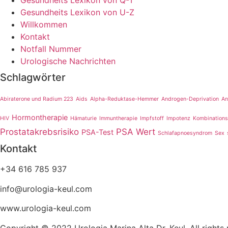
Gesundheits Lexikon von Q-T
Gesundheits Lexikon von U-Z
Willkommen
Kontakt
Notfall Nummer
Urologische Nachrichten
Schlagwörter
Abiraterone und Radium 223
Aids
Alpha-Reduktase-Hemmer
Androgen-Deprivation
An
Hormontherapie
HIV
Hämaturie
Immuntherapie
Impfstoff
Impotenz
Kombinations
Prostatakrebsrisiko
PSA Wert
PSA-Test
Schlafapnoesyndrom
Sex
Kontakt
+34 616 785 937
info@urologia-keul.com
www.urologia-keul.com
Copyright © 2022 Urologia Marina Alta Dr. Keul. All right