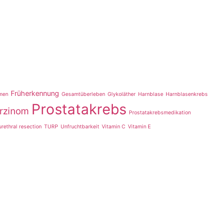
Früherkennung
emen
Gesamtüberleben
Glykoläther
Harnblase
Harnblasenkrebs
Prostatakrebs
arzinom
Prostatakrebsmedikation
rethral resection
TURP
Unfruchtbarkeit
Vitamin C
Vitamin E