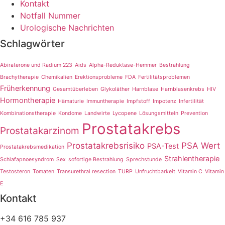
Kontakt
Notfall Nummer
Urologische Nachrichten
Schlagwörter
Abiraterone und Radium 223
Aids
Alpha-Reduktase-Hemmer
Bestrahlung
Brachytherapie
Chemikalien
Erektionsprobleme
FDA
Fertilitätsproblemen
Früherkennung
Gesamtüberleben
Glykoläther
Harnblase
Harnblasenkrebs
HIV
Hormontherapie
Hämaturie
Immuntherapie
Impfstoff
Impotenz
Infertilität
Kombinationstherapie
Kondome
Landwirte
Lycopene
Lösungsmitteln
Prevention
Prostatakrebs
Prostatakarzinom
Prostatakrebsrisiko
PSA Wert
PSA-Test
Prostatakrebsmedikation
Strahlentherapie
Schlafapnoesyndrom
Sex
sofortige Bestrahlung
Sprechstunde
Testosteron
Tomaten
Transurethral resection
TURP
Unfruchtbarkeit
Vitamin C
Vitamin
E
Kontakt
+34 616 785 937