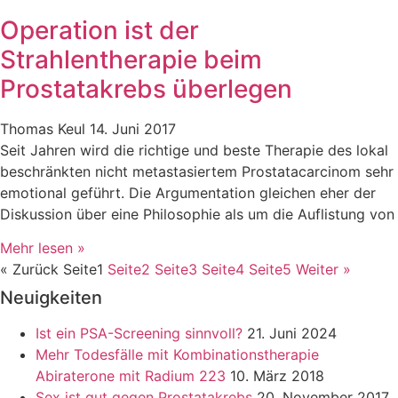
Operation ist der
Strahlentherapie beim
Prostatakrebs überlegen
Thomas Keul
14. Juni 2017
Seit Jahren wird die richtige und beste Therapie des lokal
beschränkten nicht metastasiertem Prostatacarcinom sehr
emotional geführt. Die Argumentation gleichen eher der
Diskussion über eine Philosophie als um die Auflistung von
Mehr lesen »
« Zurück
Seite
1
Seite
2
Seite
3
Seite
4
Seite
5
Weiter »
Neuigkeiten
Ist ein PSA-Screening sinnvoll?
21. Juni 2024
Mehr Todesfälle mit Kombinationstherapie
Abiraterone mit Radium 223
10. März 2018
Sex ist gut gegen Prostatakrebs
20. November 2017