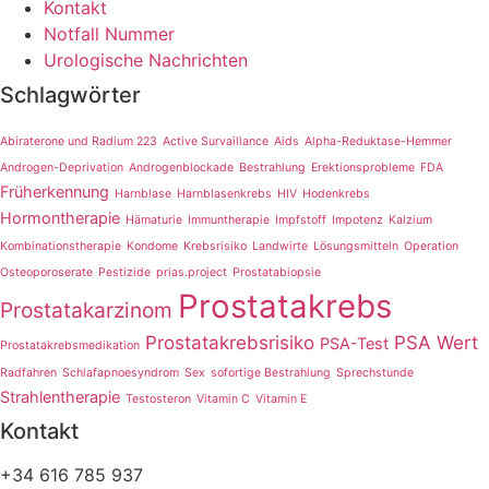
Kontakt
Notfall Nummer
Urologische Nachrichten
Schlagwörter
Abiraterone und Radium 223
Active Survaillance
Aids
Alpha-Reduktase-Hemmer
Androgen-Deprivation
Androgenblockade
Bestrahlung
Erektionsprobleme
FDA
Früherkennung
Harnblase
Harnblasenkrebs
HIV
Hodenkrebs
Hormontherapie
Hämaturie
Immuntherapie
Impfstoff
Impotenz
Kalzium
Kombinationstherapie
Kondome
Krebsrisiko
Landwirte
Lösungsmitteln
Operation
Osteoporoserate
Pestizide
prias.project
Prostatabiopsie
Prostatakrebs
Prostatakarzinom
Prostatakrebsrisiko
PSA Wert
PSA-Test
Prostatakrebsmedikation
Radfahren
Schlafapnoesyndrom
Sex
sofortige Bestrahlung
Sprechstunde
Strahlentherapie
Testosteron
Vitamin C
Vitamin E
Kontakt
+34 616 785 937