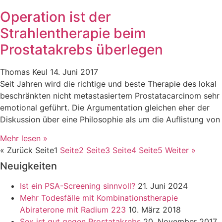
Operation ist der
Strahlentherapie beim
Prostatakrebs überlegen
Thomas Keul
14. Juni 2017
Seit Jahren wird die richtige und beste Therapie des lokal
beschränkten nicht metastasiertem Prostatacarcinom sehr
emotional geführt. Die Argumentation gleichen eher der
Diskussion über eine Philosophie als um die Auflistung von
Mehr lesen »
« Zurück
Seite
1
Seite
2
Seite
3
Seite
4
Seite
5
Weiter »
Neuigkeiten
Ist ein PSA-Screening sinnvoll?
21. Juni 2024
Mehr Todesfälle mit Kombinationstherapie
Abiraterone mit Radium 223
10. März 2018
Sex ist gut gegen Prostatakrebs
20. November 2017